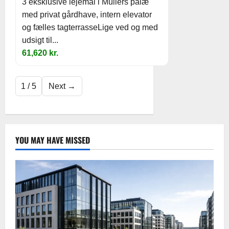
3 eksklusive lejemål i Müllers palæ
med privat gårdhave, intern elevator
og fælles tagterrasseLige ved og med
udsigt til...
61,620 kr.
1 / 5
Next →
YOU MAY HAVE MISSED