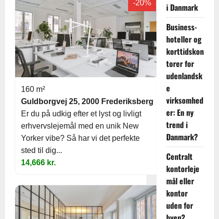
-20%
i Danmark
Business-
hoteller og
korttidskon
torer for
udenlandsk
e
160 m²
virksomhed
Guldborgvej 25, 2000 Frederiksberg
er: En ny
Er du på udkig efter et lyst og livligt
trend i
erhvervslejemål med en unik New
Danmark?
Yorker vibe? Så har vi det perfekte
sted til dig...
Centralt
14,666 kr.
kontorleje
mål eller
kontor
uden for
byen?