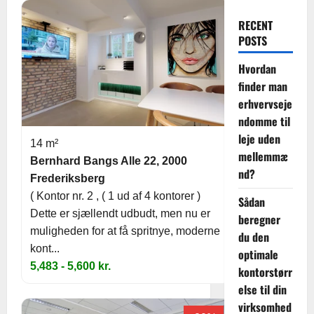
RECENT
POSTS
Hvordan
finder man
erhvervseje
ndomme til
leje uden
14 m²
mellemmæ
Bernhard Bangs Alle 22, 2000
nd?
Frederiksberg
( Kontor nr. 2 , ( 1 ud af 4 kontorer )
Sådan
Dette er sjællendt udbudt, men nu er
beregner
muligheden for at få spritnye, moderne
du den
kont...
optimale
5,483 - 5,600 kr.
kontorstørr
else til din
virksomhed