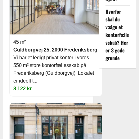
Hvorfor
skal du
vælge et
kontorfælle
sskab? Her
45 m²
er 3 gode
Guldborgvej 25, 2000 Frederiksberg
grunde
Vi har et ledigt privat kontor i vores
550 m² store kontorfællesskab på
Frederiksberg (Guldborgvej). Lokalet
er ideelt t...
8,122 kr.