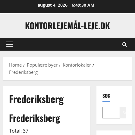
Skip
august 4, 2026
6:49:31 AM
to
content
KONTORLEJEMÅL-LEJE.DK
Primary
Menu
Home
Populære byer
Kontorlokaler
Frederiksberg
Frederiksberg
SØG
Søg
Frederiksberg
Total: 37