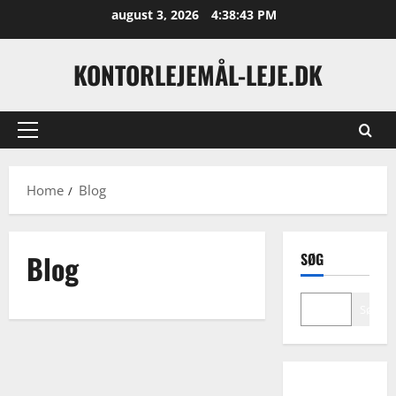
Skip
august 3, 2026
4:38:43 PM
to
content
KONTORLEJEMÅL-LEJE.DK
Primary
Menu
Home
Blog
Blog
SØG
Søg