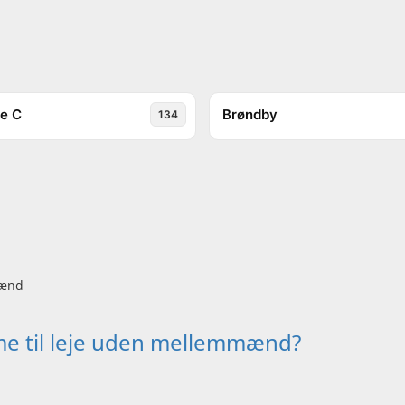
e C
Brøndby
134
e til leje uden mellemmænd?