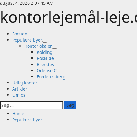
Skip
august 4, 2026
2:07:45 AM
to
kontorlejemål-leje
content
Primary
Forside
Menu
Populære byer
Kontorlokaler
Kolding
Roskilde
Brøndby
Odense C
Frederiksberg
Udlej kontor
Artikler
Om os
Søg
efter:
Home
Populære byer